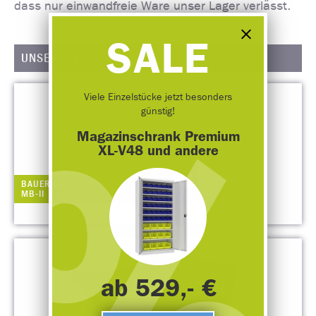
dass nur einwandfreie Ware unser Lager verlässt.
SALE
UNSERE „TOP-SELLER“
Viele Einzelstücke jetzt besonders
günstig!
Magazinschrank Premium
XL-V48 und andere
BAUER ARBEITSBÜHNE TYP
MB-II
ab 529,- €