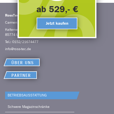
ab 529,- €
RossTec
Carmen
Roß
Jetzt kaufen
Keltenweg 58
85774
Unterföhring
Tel.:
0152/21674477
info@ross-tec.de
ÜBER UNS
PARTNER
BETRIEBS­AUSSTATTUNG
Schwere Magazinschränke