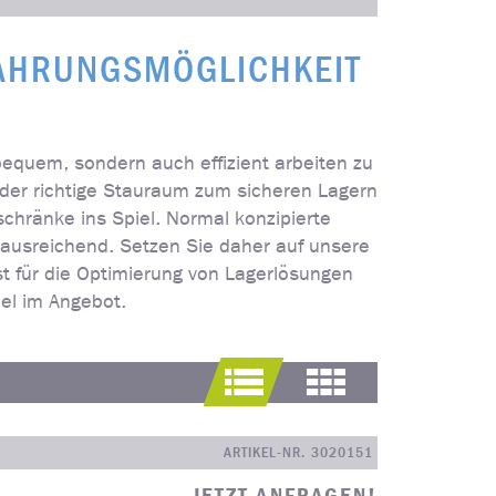
HRUNGSMÖGLICHKEIT F
r bequem, sondern auch effizient arbeiten zu
r der richtige Stauraum zum sicheren Lagern
hränke ins Spiel. Normal konzipierte
 ausreichend. Setzen Sie daher auf unsere
t für die Optimierung von Lagerlösungen
el im Angebot.
Standardansicht
Kachelansicht
ARTIKEL-NR. 3020151
JETZT ANFRAGEN!