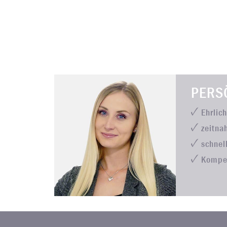
PERS
Ehrlic
zeitna
schnel
Kompe