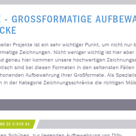
 - GROSSFORMATIGE AUFBEWA
CKE
dueller Projekte ist ein sehr wichtiger Punkt, um nicht nu
rmatige Zeichnungen. Nicht weniger wichtig ist hier abe
Und genau hier kommen unsere hochwertigen Zeichnungssc
isch sind bei diesen Formaten in den seltensten Fällen
chonenden Aufbewahrung Ihrer Großformate. Als Spezialis
h in der Kategorie Zeichnungsschränke die richtigen Möb
NK ZS 5-970 A1
ren Schüben, zur liegenden Aufbewahrung von DIN-