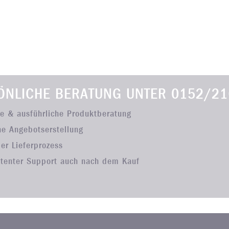
ÖNLICHE BERATUNG UNTER
0152/21
he & ausführliche Produktberatung
he Angebotserstellung
ler Lieferprozess
tenter Support auch nach dem Kauf