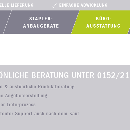
ELLE LIEFERUNG
EINFACHE ABWICKLUNG
STAPLER-
BÜRO­
ANBAUGERÄTE
AUSSTATTUNG
ÖNLICHE BERATUNG UNTER
0152/21
he & ausführliche Produktberatung
he Angebotserstellung
ler Lieferprozess
tenter Support auch nach dem Kauf