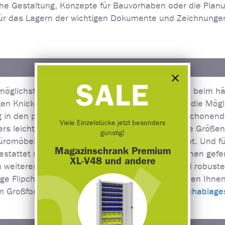
che Gestaltung, Konzepte für Bauvorhaben oder die Planun
für das Lagern der wichtigen Dokumente und Zeichnunge
SALE
möglichst nicht gefaltet gelagert werden. Gerade beim hä
n Knicken. Unsere speziellen Schränke bieten die Mögli
 in den praktischen Schubladen sorgt für eine schonend
Viele Einzelstücke jetzt besonders
s leicht und stabil ausziehbar. Unterschiedliche Größe
günstig!
Büromöbel an Bedarf und räumliches Platzangebot. Und fü
Magazinschrank Premium
stattet und aus stabilen Stahlblechkonstruktionen gefer
XL-V48 und andere
in weiteres Qualitätsmerkmal für hochwertige und robust
ge Flipchartblätter, die Zeichnungsschränke bieten Ihnen
im Großformat. Hier gelangen Sie zu unseren
Flachablage