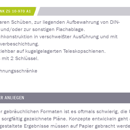
NK ZS 10-970 A1
aren Schüben, zur liegenden Aufbewahrung von DIN-
und/oder zur sonstigen Flachablage.
chkonstruktion in verschweißter Ausführung und mit
lverbeschichtung.
ziehbar auf kugelgelagerten Teleskopschienen.
 mit 2 Schlüssel.
chnungsschränke
ER ANLIEGEN
 gebräuchlichen Formaten ist es oftmals schwierig, die 
sorgfältig gezeichnete Pläne. Konzepte entwickeln geht a
 gestaltete Ergebnisse müssen auf Papier gebracht werd