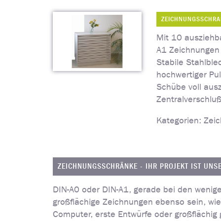
ZEICHNUNGSSCHRA
Mit 10 ausziehb
A1 Zeichnungen 
Stabile Stahlble
hochwertiger Pu
Schübe voll aus
Zentralverschluß
Kategorien: Zei
ZEICHNUNGSSCHRÄNKE - IHR PROJEKT IST UNS
DIN-A0 oder DIN-A1, gerade bei den weniger
großflächige Zeichnungen ebenso sein, wie 
Computer, erste Entwürfe oder großflächig