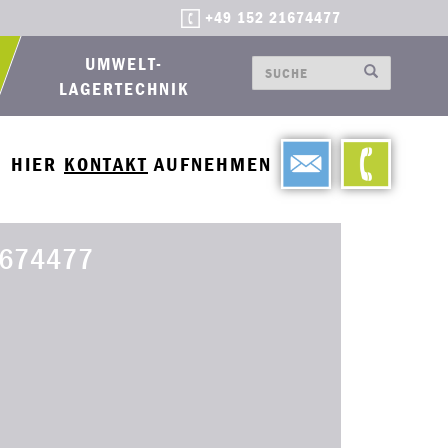
+49 152 21674477
UMWELT-
LAGERTECHNIK
HIER
KONTAKT
AUFNEHMEN
674477