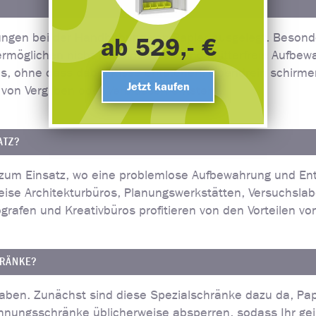
ungen bei der Handhabung von Papier ausgelegt. Besond
ab 529,- €
möglichen nicht nur eine knick- und knitterfreie Aufbe
, ohne dass dabei Risse entstehen. Obendrein schirme
Jetzt kaufen
von Vergilben oder Verblassen entsteht.
ATZ?
um Einsatz, wo eine problemlose Aufbewahrung und Ent
sweise Architekturbüros, Planungswerkstätten, Versuchsl
ografen und Kreativbüros profitieren von den Vorteilen 
HRÄNKE?
aben. Zunächst sind diese Spezialschränke dazu da, Pa
hnungsschränke üblicherweise absperren, sodass Ihr gei