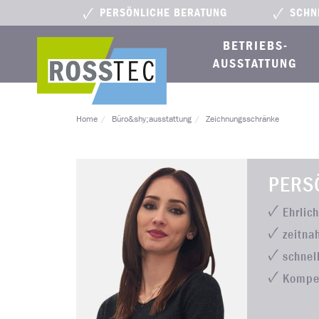
PERSÖNLICHE BERATUNG
SCHN
BETRIEBS­
AUSSTATTUNG
Home
Büro&shy;ausstattung
Zeichnungsschränke
PERS
Ehrlic
zeitna
schnel
Kompe