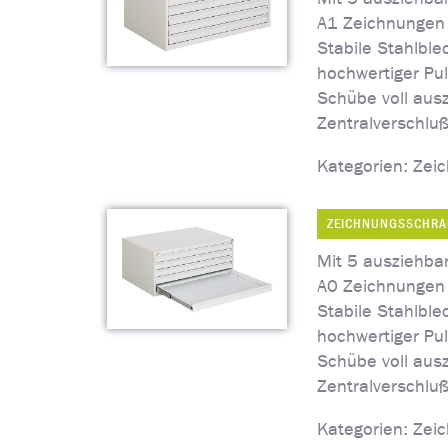
A1 Zeichnungen 
Stabile Stahlble
hochwertiger Pu
Schübe voll aus
Zentralverschluß
Kategorien: Zei
ZEICHNUNGSSCHRA
Mit 5 ausziehba
A0 Zeichnungen 
Stabile Stahlble
hochwertiger Pu
Schübe voll aus
Zentralverschluß
Kategorien: Zei