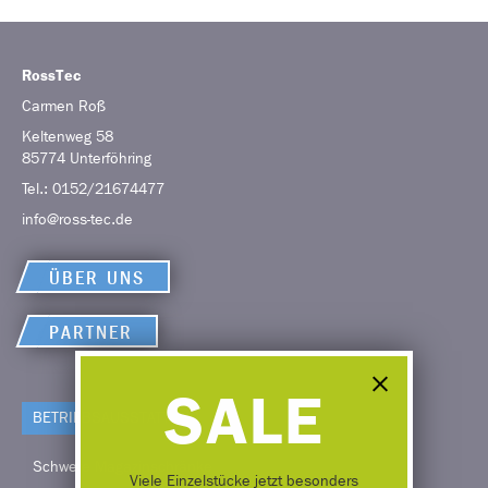
RossTec
Carmen
Roß
Keltenweg 58
85774
Unterföhring
Tel.:
0152/21674477
info@ross-tec.de
ÜBER UNS
PARTNER
SALE
BETRIEBS­AUSSTATTUNG
Schwere Magazinschränke
Viele Einzelstücke jetzt besonders