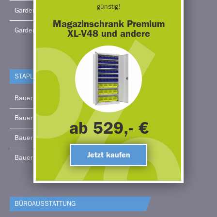
günstig!
Garderobenschränke
Magazinschrank Premium
Garderobenschränke 2-türig
XL-V48 und andere
STAPLER-ANBAUGERÄTE
Bauer Kippbehälter
Bauer Automatische Kippbehälter
ab 529,- €
Bauer Stapelkipper
Jetzt kaufen
Bauer Arbeitsbühne
BÜRO­AUSSTATTUNG