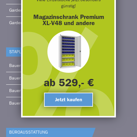
günstig!
Garderobenschränke
Magazinschrank Premium
XL-V48 und andere
Garderobenschränke 2-türig
STAPLER-ANBAUGERÄTE
Bauer Kippbehälter
Bauer Automatische Kippbehälter
ab 529,- €
Bauer Stapelkipper
Jetzt kaufen
Bauer Arbeitsbühne
BÜRO­AUSSTATTUNG