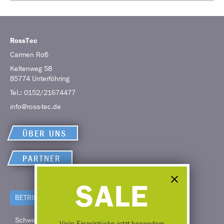
RossTec
Carmen
Roß
Keltenweg 58
85774
Unterföhring
Tel.:
0152/21674477
info@ross-tec.de
ÜBER UNS
PARTNER
SALE
BETRIEBS­AUSSTATTUNG
Schwere Magazinschränke
Viele Einzelstücke jetzt besonders