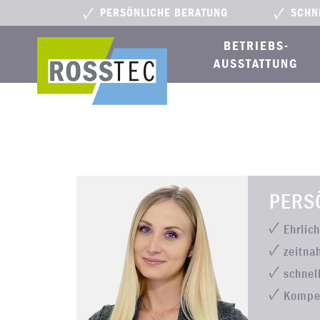
PERSÖNLICHE BERATUNG
SCHN
BETRIEBS­
AUSSTATTUNG
PERS
Ehrlic
zeitna
schnel
Kompe