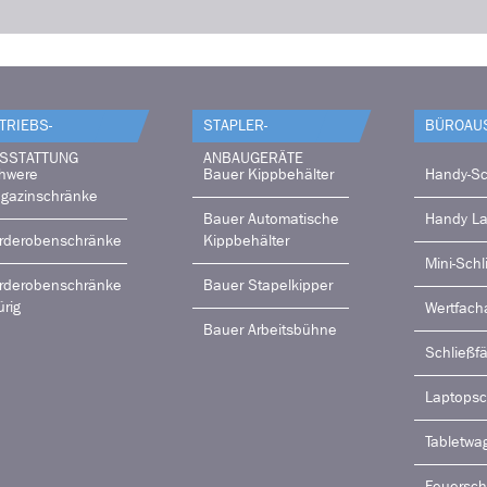
TRIEBS­
STAPLER-
BÜRO­AU
SSTATTUNG
ANBAUGERÄTE
hwere
Bauer Kippbehälter
Handy-Sc
gazinschränke
Bauer Automatische
Handy L
rderobenschränke
Kippbehälter
Mini-Schl
rderobenschränke
Bauer Stapelkipper
ürig
Wertfach
Bauer Arbeitsbühne
Schließf
Laptops
Tabletwa
Feuersch