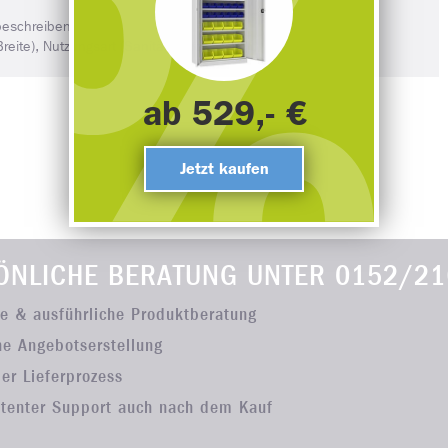
beschreiben:
te), Nutzungsart (Sanitär, Büro etc.)
ab 529,- €
Jetzt kaufen
ÖNLICHE BERATUNG UNTER
0152/21
he & ausführliche Produktberatung
he Angebotserstellung
ler Lieferprozess
tenter Support auch nach dem Kauf