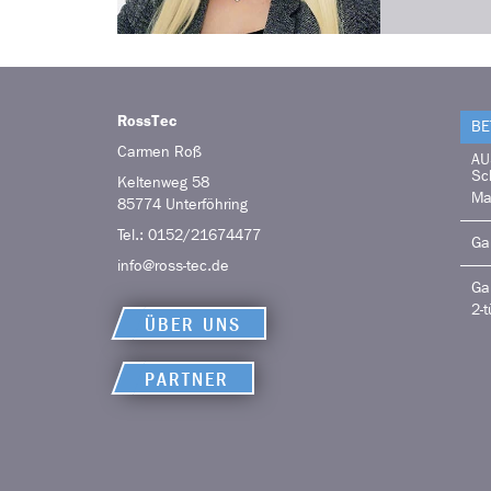
RossTec
BE
Carmen
Roß
AU
Sc
Keltenweg 58
Ma
85774
Unterföhring
Tel.:
0152/21674477
Ga
info@ross-tec.de
Ga
2-t
ÜBER UNS
PARTNER