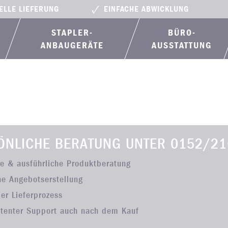
ELLE LIEFERUNG
EINFACHE ABWICKLUNG
STAPLER-
BÜRO­
ANBAUGERÄTE
AUSSTATTUNG
ÖNLICHE BERATUNG UNTER
0152/21
he & ausführliche Produktberatung
he Angebotserstellung
ler Lieferprozess
tenter Support auch nach dem Kauf