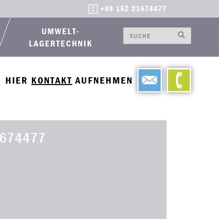
+49 152 21674477
UMWELT-
LAGERTECHNIK
HIER
KONTAKT
AUFNEHMEN
674477