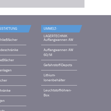
SSTATTUNG
UMWELT-
LAGERTECHNIK
hließfächer
Auffangwannen AW
adeschränke
Auffangwannen AW
60/M
ießfächer
Gefahrstoff-Depots
anlagen
Lithium-
Ionenbehälter
ächer
Leuchtstoffröhren-
chränke
Box
gen
utz-