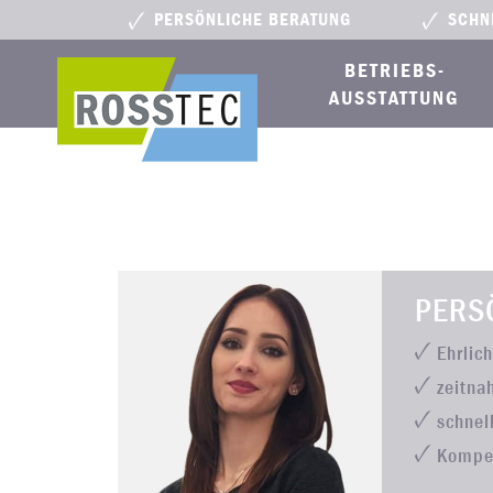
PERSÖNLICHE BERATUNG
SCHN
BETRIEBS­
AUSSTATTUNG
PERS
Ehrlic
zeitna
schnel
Kompe