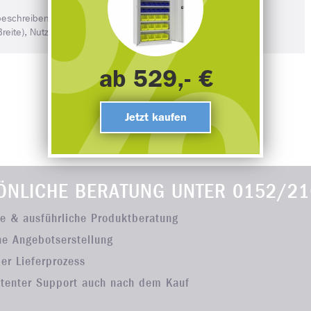
beschreiben:
te), Nutzungsart (Sanitär, Büro etc.)
ab 529,- €
Jetzt kaufen
ÖNLICHE BERATUNG UNTER
0152/21
he & ausführliche Produktberatung
he Angebotserstellung
ler Lieferprozess
tenter Support auch nach dem Kauf