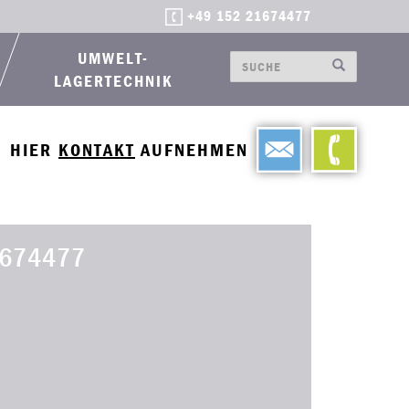
+49 152 21674477
UMWELT-
LAGERTECHNIK
HIER
KONTAKT
AUFNEHMEN
674477