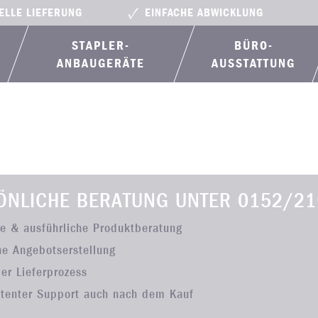
ELLE LIEFERUNG
EINFACHE ABWICKLUNG
STAPLER-
BÜRO­
ANBAUGERÄTE
AUSSTATTUNG
ÖNLICHE BERATUNG UNTER
0152/21
he & ausführliche Produktberatung
he Angebotserstellung
ler Lieferprozess
tenter Support auch nach dem Kauf