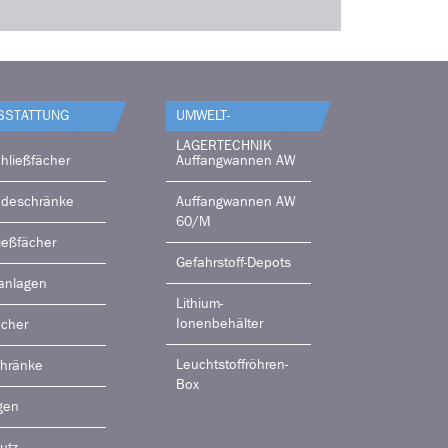
SSTATTUNG
UMWELT-
LAGERTECHNIK
hließfächer
Auffangwannen AW
adeschränke
Auffangwannen AW
60/M
ießfächer
Gefahrstoff-Depots
anlagen
Lithium-
Ionenbehälter
ächer
Leuchtstoffröhren-
chränke
Box
gen
utz-