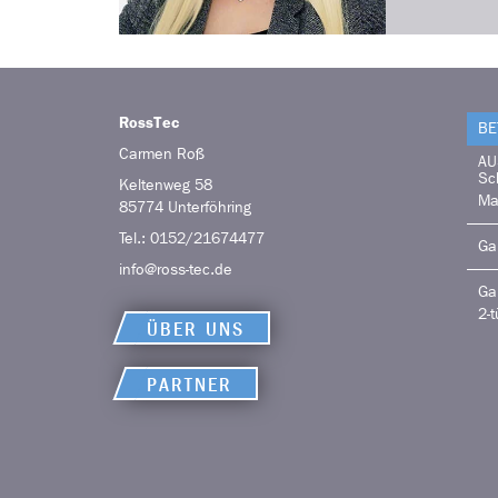
RossTec
BE
Carmen
Roß
AU
Sc
Keltenweg 58
Ma
85774
Unterföhring
Tel.:
0152/21674477
Ga
info@ross-tec.de
Ga
2-t
ÜBER UNS
PARTNER