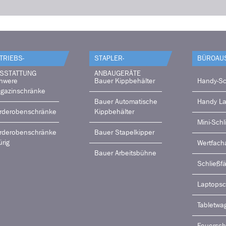
TRIEBS­
STAPLER-
BÜRO­AU
SSTATTUNG
ANBAUGERÄTE
hwere
Bauer Kippbehälter
Handy-Sc
gazinschränke
Bauer Automatische
Handy L
rderobenschränke
Kippbehälter
Mini-Schl
rderobenschränke
Bauer Stapelkipper
ürig
Wertfach
Bauer Arbeitsbühne
Schließf
Laptops
Tabletwa
Feuersch