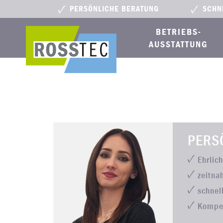
PERSÖNLICHE BERATUNG
SCHN
BETRIEBS­
AUSSTATTUNG
PERS
Ehrlic
zeitna
schnel
Kompe