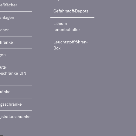
ießfächer
Gefahrstoff-Depots
anlagen
Lithium-
Ionenbehälter
ächer
Leuchtstoffröhren-
chränke
Box
gen
utz-
oschränke DIN
ränke
ngsschränke
istraturschränke