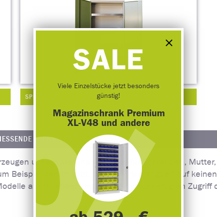
SALE
Viele Einzelstücke jetzt besonders
günstig!
SPEZIALSCHRANK PREMIUM XL VZW
Magazinschrank Premium
XL-V48 und andere
ESSENDE TÜREN
zeugen unsere Materialschränke für Schrauben, Mutter, 
um Beispiel darum geht, dass die Feuchtigkeit auf keinen
delle abschließbar sind, was einen unbefugten Zugriff 