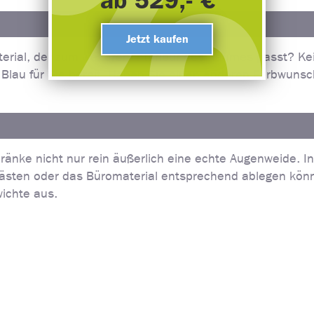
ab 529,- €
Jetzt kaufen
erial, der zum weiteren Interieur des Raumes passt? Kei
lau für Sie bereit. Haben Sie einen anderen Farbwunsch,
ränke nicht nur rein äußerlich eine echte Augenweide. I
kästen oder das Büromaterial entsprechend ablegen könn
ichte aus.