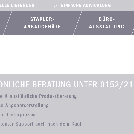
ELLE LIEFERUNG
EINFACHE ABWICKLUNG
STAPLER-
BÜRO­
ANBAUGERÄTE
AUSSTATTUNG
ÖNLICHE BERATUNG UNTER
0152/21
he & ausführliche Produktberatung
he Angebotserstellung
ler Lieferprozess
tenter Support auch nach dem Kauf