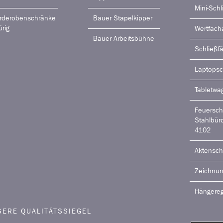
Mini-Schl
rderobenschränke
Bauer Stapelkipper
ürig
Wertfach
Bauer Arbeitsbühne
Schließf
Laptops
Tabletwa
Feuersch
Stahlbür
4102
Aktensch
Zeichnu
Hängereg
SERE QUALITÄTSSIEGEL