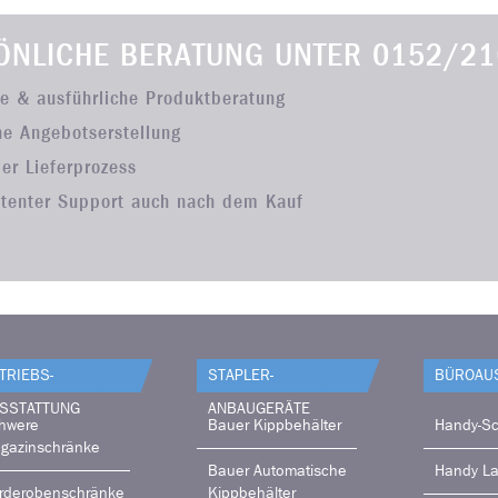
ÖNLICHE BERATUNG UNTER
0152/21
he & ausführliche Produktberatung
he Angebotserstellung
ler Lieferprozess
tenter Support auch nach dem Kauf
TRIEBS­
STAPLER-
BÜRO­AU
SSTATTUNG
ANBAUGERÄTE
hwere
Bauer Kippbehälter
Handy-Sc
gazinschränke
Bauer Automatische
Handy L
rderobenschränke
Kippbehälter