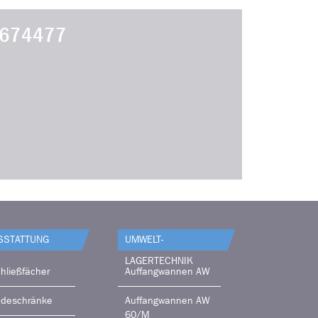
674477
SSTATTUNG
UMWELT-
LAGERTECHNIK
hließfächer
Auffangwannen AW
adeschränke
Auffangwannen AW
60/M