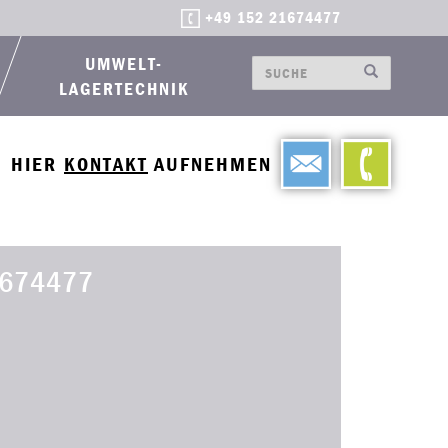
+49 152 21674477
UMWELT-
LAGERTECHNIK
HIER
KONTAKT
AUFNEHMEN
674477