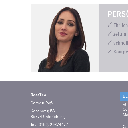
PERS
Ehrlic
zeitna
schnel
Kompe
RossTec
BE
Carmen
Roß
AU
Sc
Keltenweg 58
Ma
85774
Unterföhring
Tel.:
0152/21674477
Ga