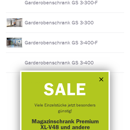
Garderobenschrank GS 3-300-F
Garderobenschrank GS 3-300
Garderobenschrank GS 3-400-F
Garderobenschrank GS 3-400
SALE
Garderobenschrank GS 4-300
Viele Einzelstücke jetzt besonders
günstig!
Magazinschrank Premium
XL-V48 und andere