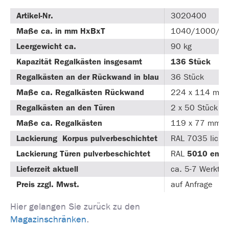
Artikel-Nr.
3020400
Maße ca. in mm HxBxT
1040/1000/5
Leergewicht ca.
90 kg
Kapazität Regalkästen insgesamt
136 Stück
Regalkästen an der Rückwand in blau
36 Stück
Maße ca. Regalkästen Rückwand
224 x 114 mm
Regalkästen an den Türen
2 x 50 Stück
Maße ca. Regalkästen
119 x 77 mm
Lackierung Korpus pulverbeschichtet
RAL 7035 licht
Lackierung Türen pulverbeschichtet
RAL
5010
enzi
Lieferzeit aktuell
ca. 5-7 Werkta
Preis zzgl. Mwst.
auf Anfrage
Hier gelangen Sie zurück zu den
Magazinschränken
.