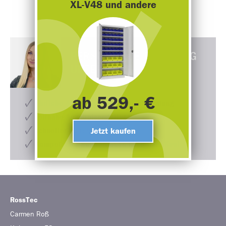
XL-V48 und andere
PERSÖNLICHE BERATUNG
UNTER
0152/21674477
ab 529,- €
Ehrliche & ausführliche Produktberatung
zeitnahe Angebotserstellung
Jetzt kaufen
schneller Lieferprozess
Kompetenter Support auch nach dem Kauf
RossTec
Carmen
Roß