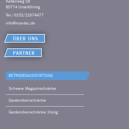
Keltenweg 58
85774
Unterföhring
Tel.:
0152/21674477
info@ross-tec.de
ÜBER UNS
PARTNER
BETRIEBS­AUSSTATTUNG
Schwere Magazinschränke
Garderobenschränke
Garderobenschränke 2-türig