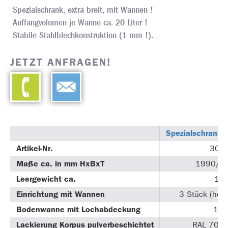
Spezialschrank, extra breit, mit Wannen !
Auffangvolumen je Wanne ca. 20 Liter !
Stabile Stahlblechkonstruktion (1 mm !).
JETZT ANFRAGEN!
Spezialschrank
Artikel-Nr.
302
Maße ca. in mm HxBxT
1990/1
Leergewicht ca.
110
Einrichtung mit Wannen
3 Stück (höhe
Bodenwanne mit Lochabdeckung
1 S
Lackierung Korpus pulverbeschichtet
RAL 7035 