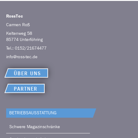
RossTec
Carmen
Roß
Keltenweg 58
85774
Unterföhring
Tel.:
0152/21674477
info@ross-tec.de
ÜBER UNS
PARTNER
BETRIEBS­AUSSTATTUNG
Schwere Magazinschränke