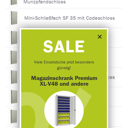
Münzpfandschloss
Mini-Schließfach SF 35 mit Codeschloss
Mini-Schließfach SF 50
SALE
Mini-Schließfach SF 50 mit
Münzpfandschloss
Viele Einzelstücke jetzt besonders
günstig!
Mini-Schließfach SF 50 mit Codeschloss
Magazinschrank Premium
XL-V48 und andere
Mini-Schließfach SF 60
Mini-Schließfach SF 60 mit
Münzpfandschloss