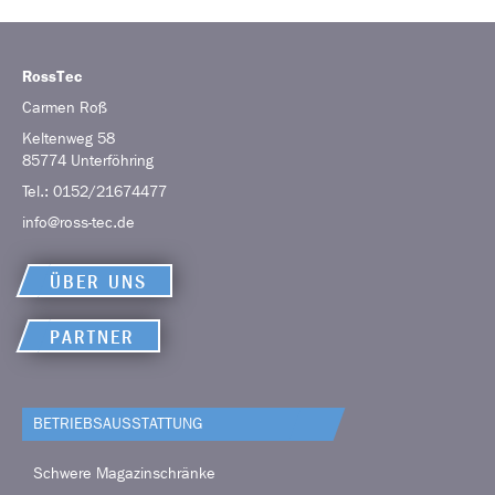
RossTec
Carmen
Roß
Keltenweg 58
85774
Unterföhring
Tel.:
0152/21674477
info@ross-tec.de
ÜBER UNS
PARTNER
BETRIEBS­AUSSTATTUNG
Schwere Magazinschränke