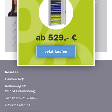
PERSÖNLICHE BERATUNG
UNTER
0152/21674477
Ehrliche & ausführliche Produktberatung
zeitnahe Angebotserstellung
ab 529,- €
schneller Lieferprozess
Kompetenter Support auch nach dem Kauf
Jetzt kaufen
RossTec
Carmen
Roß
Keltenweg 58
85774
Unterföhring
Tel.:
0152/21674477
info@ross-tec.de