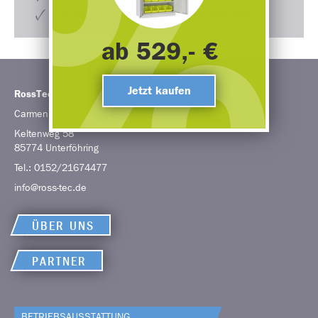
Kompetenter Support auch nach dem Kauf
ab 529,- €
Jetzt kaufen
RossTec
Carmen
Roß
Keltenweg 58
85774
Unterföhring
Tel.:
0152/21674477
info@ross-tec.de
ÜBER UNS
PARTNER
BETRIEBS­AUSSTATTUNG