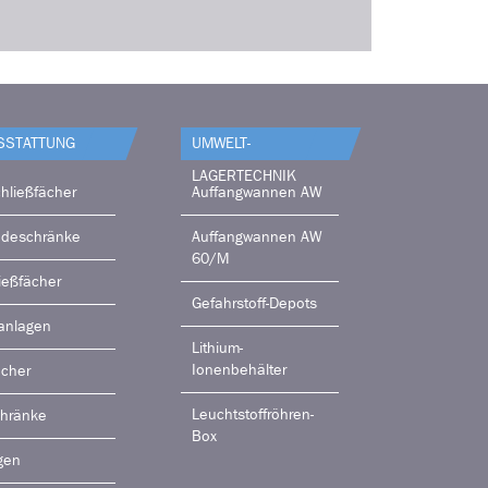
SSTATTUNG
UMWELT-
LAGERTECHNIK
hließfächer
Auffangwannen AW
adeschränke
Auffangwannen AW
60/M
ießfächer
Gefahrstoff-Depots
anlagen
Lithium-
Ionenbehälter
ächer
Leuchtstoffröhren-
chränke
Box
gen