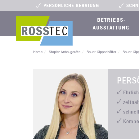
PERSÖNLICHE BERATUNG
SCHN
BETRIEBS­
AUSSTATTUNG
Home
Stapler-Anbaugeräte
Bauer Kippbehälter
Bauer Kipp
PERS
Ehrlic
zeitna
schnel
Kompe