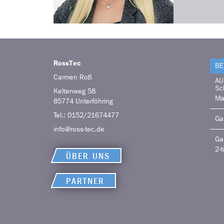
RossTec
BE
Carmen
Roß
AU
Sc
Keltenweg 58
Ma
85774
Unterföhring
Tel.:
0152/21674477
Ga
info@ross-tec.de
Ga
2-t
ÜBER UNS
PARTNER