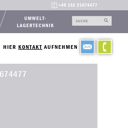
+49 152 21674477
UMWELT-
LAGERTECHNIK
HIER
KONTAKT
AUFNEHMEN
674477