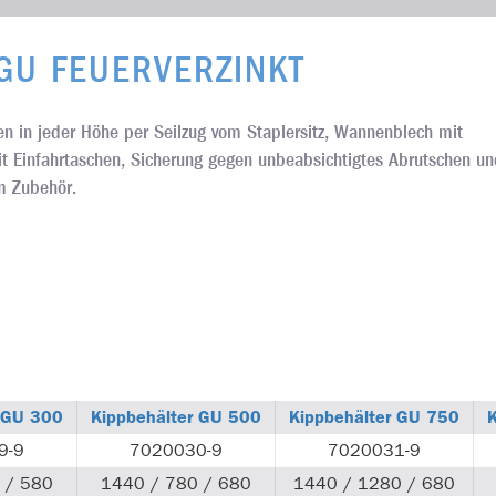
GU FEUERVERZINKT
en in jeder Höhe per Seilzug vom Staplersitz, Wannenblech mit
t Einfahrtaschen, Sicherung gegen unbeabsichtigtes Abrutschen un
m Zubehör.
r GU 300
Kippbehälter GU 500
Kippbehälter GU 750
9-9
7020030-9
7020031-9
 / 580
1440 / 780 / 680
1440 / 1280 / 680