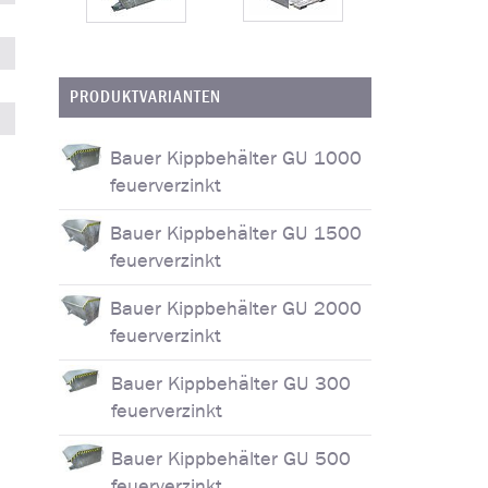
1,00
1,50
2
1500
1500
1
184
215
2
PRODUKTVARIANTEN
feuerverzinkt
feuerverzinkt
feuer
auf Anfrage
auf Anfrage
auf 
Bauer Kippbehälter GU 1000
feuerverzinkt
Bauer Kippbehälter GU 1500
feuerverzinkt
Bauer Kippbehälter GU 2000
feuerverzinkt
Bauer Kippbehälter GU 300
feuerverzinkt
Bauer Kippbehälter GU 500
feuerverzinkt