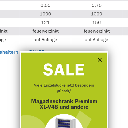
0,50
0,75
1000
1000
121
156
inkt
feuerverzinkt
feuerverzinkt
age
auf Anfrage
auf Anfrage
ehältern von BAUER
.
SALE
Viele Einzelstücke jetzt besonders
günstig!
Magazinschrank Premium
XL-V48 und andere