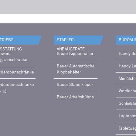
TRIEBS­
STAPLER-
BÜRO­AU
SSTATTUNG
ANBAUGERÄTE
hwere
Bauer Kippbehälter
Handy-Sc
gazinschränke
Bauer Automatische
Handy L
rderobenschränke
Kippbehälter
Mini-Schl
rderobenschränke
Bauer Stapelkipper
ürig
Wertfach
Bauer Arbeitsbühne
Schließf
Laptops
Tabletwa