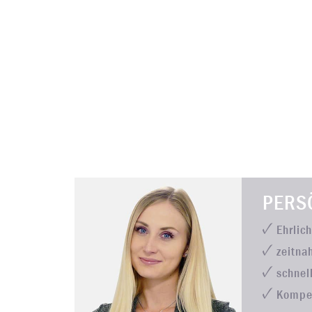
PERS
Ehrlic
zeitna
schnel
Kompe