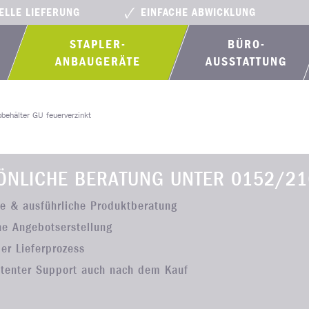
ELLE LIEFERUNG
EINFACHE ABWICKLUNG
STAPLER-
BÜRO­
ANBAUGERÄTE
AUSSTATTUNG
behälter GU feuerverzinkt
ÖNLICHE BERATUNG UNTER
0152/21
he & ausführliche Produktberatung
he Angebotserstellung
ler Lieferprozess
tenter Support auch nach dem Kauf