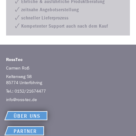
Ehrliche & ausführliche Produktberatung
zeitnahe Angebotserstellung
schneller Lieferprozess
Kompetenter Support auch nach dem Kauf
RossTec
Carmen
Roß
Keltenweg 58
85774
Unterföhring
Tel.:
0152/21674477
info@ross-tec.de
ÜBER UNS
PARTNER