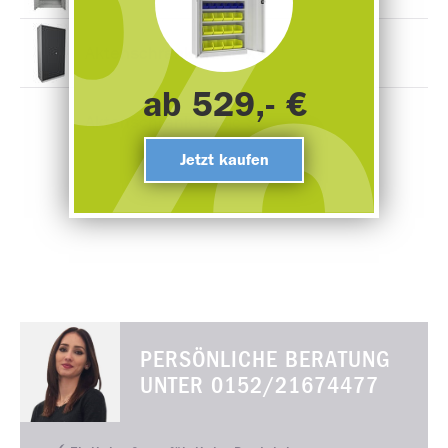
Aktenschrank Basic X
ab 529,- €
Aktenschrank Basic S
Jetzt kaufen
PERSÖNLICHE BERATUNG
UNTER
0152/21674477