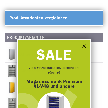
Produktvarianten vergleichen
PRODUKTVARIANTEN
SALE
Aktenschrank Basic XL
Viele Einzelstücke jetzt besonders
Aktenschrank Basic XL IF
günstig!
Magazinschrank Premium
XL-V48 und andere
Aktenschrank Basic XXL
Aktenschrank Basic XXL IF