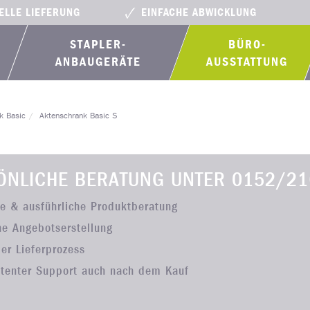
ELLE LIEFERUNG
EINFACHE ABWICKLUNG
STAPLER-
BÜRO­
ANBAUGERÄTE
AUSSTATTUNG
k Basic
Aktenschrank Basic S
ÖNLICHE BERATUNG UNTER
0152/21
he & ausführliche Produktberatung
he Angebotserstellung
ler Lieferprozess
tenter Support auch nach dem Kauf