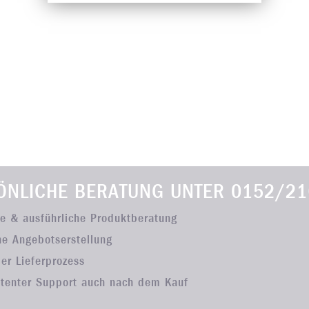
ÖNLICHE BERATUNG UNTER
0152/21
he & ausführliche Produktberatung
he Angebotserstellung
ler Lieferprozess
tenter Support auch nach dem Kauf