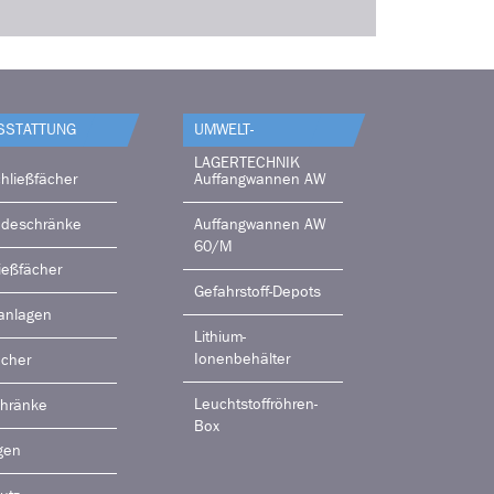
SSTATTUNG
UMWELT-
LAGERTECHNIK
hließfächer
Auffangwannen AW
adeschränke
Auffangwannen AW
60/M
ießfächer
Gefahrstoff-Depots
anlagen
Lithium-
Ionenbehälter
ächer
Leuchtstoffröhren-
chränke
Box
gen