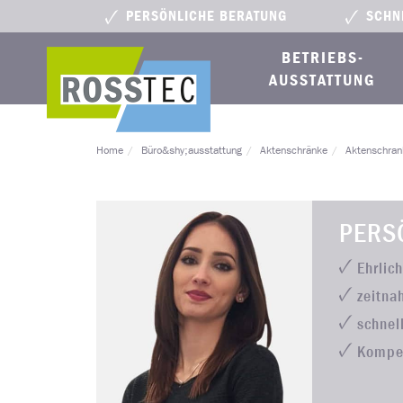
PERSÖNLICHE BERATUNG
SCHN
BETRIEBS­
AUSSTATTUNG
Home
Büro&shy;ausstattung
Aktenschränke
Aktenschran
PERS
Ehrlic
zeitna
schnel
Kompe