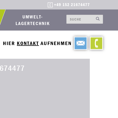
+49 152 21674477
UMWELT-
LAGERTECHNIK
HIER
KONTAKT
AUFNEHMEN
674477