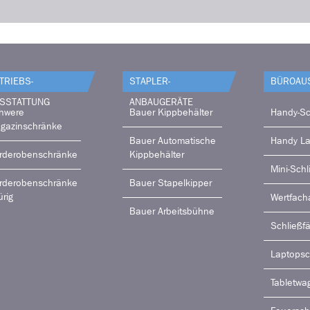
TRIEBS­
STAPLER-
BÜRO­AU
SSTATTUNG
ANBAUGERÄTE
hwere
Bauer Kippbehälter
Handy-Sc
gazinschränke
Bauer Automatische
Handy L
rderobenschränke
Kippbehälter
Mini-Schl
rderobenschränke
Bauer Stapelkipper
ürig
Wertfach
Bauer Arbeitsbühne
Schließf
Laptops
Tabletwa