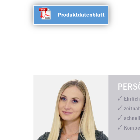
Produktdatenblatt
PERS
Ehrlic
zeitna
schnel
Kompe